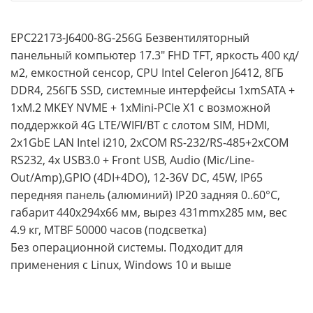
EPC22173-J6400-8G-256G Безвентиляторный
панельный компьютер 17.3" FHD TFT, яркость 400 кд/
м2, емкостной сенсор, CPU Intel Celeron J6412, 8ГБ
DDR4, 256ГБ SSD, системные интерфейсы 1xmSATA +
1xM.2 MKEY NVME + 1xMini-PCIe X1 с возможной
поддержкой 4G LTE/WIFI/BT с слотом SIM, HDMI,
2x1GbE LAN Intel i210, 2xCOM RS-232/RS-485+2xCOM
RS232, 4x USB3.0 + Front USB, Audio (Mic/Line-
Out/Amp),GPIO (4DI+4DO), 12-36V DC, 45W, IP65
передняя панель (алюминий) IP20 задняя 0..60°С,
габарит 440x294x66 мм, вырез 431mmx285 мм, вес
4.9 кг, MTBF 50000 часов (подсветка)
Без операционной системы. Подходит для
применения с Linux, Windows 10 и выше