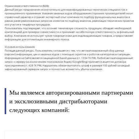
Ограничение ответственности (B2B):
Данный ресурс предназначен исключительно для квалифицированных технических специалистов и
промышленного применения. Указание заказных кодов оборудования сторонних производителей носит
справочный характер и отражает экспертный опыт компании по подбору функциональных аналогов в
рамках ранее реализованных запросов клиентов по подбору аналогов, реализации технических проектов
или участия в тендерных процедурах.
Пользователь подтверждает, что осознает техническую сложность продукции, обладает необходимой
компетенцией для проверки совместимости и принимает на себя полную ответственность за финальный
выбор. Компания не использует чужие товарные знаки для индивидуализации товаров, а предоставляет
информацию для оптимизации инженерного поиска.
Условия использования:
Посещая данный ресурс, Пользователь соглашается с тем, что автоматизированный сбор данных
(парсинг) информации, цен и заказных кодов с помощью скриптов и роботов категорически запрещен.
Информация на Сайте является защищенной базой данных (ст. 1334 ГК РФ). Любой автоматизированный
запрос к серверу (за исключением поисковиков Яндекс/Google/Bing) признается акцептом договора
присоединения (ст. 428 ГК РФ). Нарушитель обязан выплатить штраф в размере 100 рублей за каждый
зафиксированный сервером запрос и полностью возместить убытки компании.
Мы являемся авторизированными партнерами
и эксклюзивными дистрибьюторами
следующих компаний: