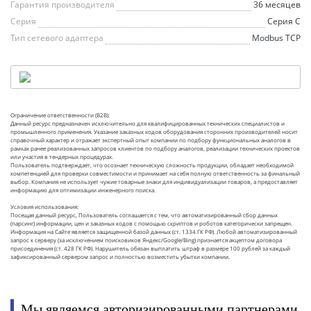
Гарантия производителя
36 месяцев
Серия
Серия С
Тип сетевого адаптера
Modbus TCP
Ограничение ответственности (B2B):
Данный ресурс предназначен исключительно для квалифицированных технических специалистов и
промышленного применения. Указание заказных кодов оборудования сторонних производителей носит
справочный характер и отражает экспертный опыт компании по подбору функциональных аналогов в
рамках ранее реализованных запросов клиентов по подбору аналогов, реализации технических проектов
или участия в тендерных процедурах.
Пользователь подтверждает, что осознает техническую сложность продукции, обладает необходимой
компетенцией для проверки совместимости и принимает на себя полную ответственность за финальный
выбор. Компания не использует чужие товарные знаки для индивидуализации товаров, а предоставляет
информацию для оптимизации инженерного поиска.
Условия использования:
Посещая данный ресурс, Пользователь соглашается с тем, что автоматизированный сбор данных
(парсинг) информации, цен и заказных кодов с помощью скриптов и роботов категорически запрещен.
Информация на Сайте является защищенной базой данных (ст. 1334 ГК РФ). Любой автоматизированный
запрос к серверу (за исключением поисковиков Яндекс/Google/Bing) признается акцептом договора
присоединения (ст. 428 ГК РФ). Нарушитель обязан выплатить штраф в размере 100 рублей за каждый
зафиксированный сервером запрос и полностью возместить убытки компании.
Мы являемся авторизированными партнерами