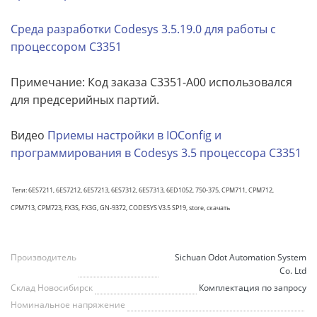
Среда разработки Codesys 3.5.19.0 для работы с
процессором C3351
Примечание: Код заказа C3351-A00 использовался
для предсерийных партий.
Видео
Приемы настройки в IOConfig и
программирования в Codesys 3.5 процессора C3351
Теги: 6ES7211, 6ES7212, 6ES7213, 6ES7312, 6ES7313, 6ED1052, 750-375, CPM711, CPM712,
CPM713, CPM723, FX3S, FX3G, GN-9372, CODESYS V3.5 SP19, store, скачать
Производитель
Sichuan Odot Automation System
Co. Ltd
Склад Новосибирск
Комплектация по запросу
Номинальное напряжение