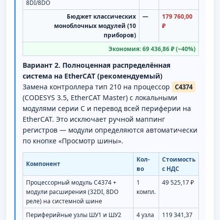
8DI/8DO
Бюджет классических
—
179 760,00
моноблочных модулей (10
₽
приборов)
Экономия: 69 436,86 ₽ (~40%)
Вариант 2. Полноценная распределённая
система на EtherCAT (рекомендуемый)
Замена контроллера тип 210 на процессор
C4374
(CODESYS 3.5, EtherCAT Master) с локальными
модулями серии C и перевод всей периферии на
EtherCAT. Это исключает ручной маппинг
регистров — модули определяются автоматически
по кнопке «Просмотр шины».
Кол-
Стоимость
Компонент
во
с НДС
Процессорный модуль C4374 +
1
49 525,17 ₽
модули расширения (32DI, 8DO
компл.
реле) на системной шине
Периферийные узлы ШУ1 и ШУ2
4 узла
119 341,37