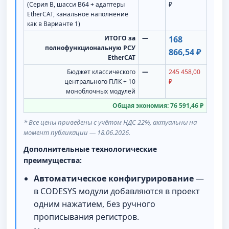
(Серия B, шасси B64 + адаптеры
₽
EtherCAT, канальное наполнение
как в Варианте 1)
ИТОГО за
—
168
полнофункциональную РСУ
866,54 ₽
EtherCAT
Бюджет классического
—
245 458,00
центрального ПЛК + 10
₽
моноблочных модулей
Общая экономия: 76 591,46 ₽
* Все цены приведены с учётом НДС 22%, актуальны на
момент публикации — 18.06.2026.
Дополнительные технологические
преимущества:
Автоматическое конфигурирование
—
в CODESYS модули добавляются в проект
одним нажатием, без ручного
прописывания регистров.