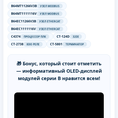
B64MT11266V3B
УЗЕЛ MODBUS
B64MT1111116V
УЗЕЛ MODBUS
B64EC11266V3B
УЗЕЛ ETHERCAT
B64EC1111116V
УЗЕЛ ETHERCAT
C4374
CT-124D
ПРОЦЕССОР ПЛК
32DI
CT-2738
CT-5801
8DO РЕЛЕ
ТЕРМИНАТОР
🎁 Бонус, который стоит отметить
— информативный OLED-дисплей
модулей серии B нравится всем!