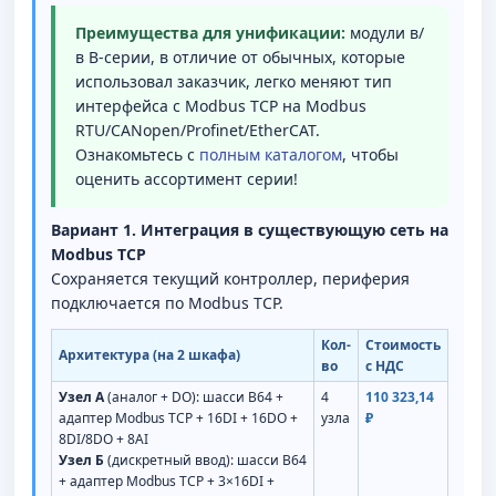
Преимущества для унификации:
модули в/
в B-серии, в отличие от обычных, которые
использовал заказчик, легко меняют тип
интерфейса с Modbus TCP на Modbus
RTU/CANopen/Profinet/EtherCAT.
Ознакомьтесь с
полным каталогом
, чтобы
оценить ассортимент серии!
Вариант 1. Интеграция в существующую сеть на
Modbus TCP
Сохраняется текущий контроллер, периферия
подключается по Modbus TCP.
Кол-
Стоимость
Архитектура (на 2 шкафа)
во
с НДС
Узел А
(аналог + DO): шасси B64 +
4
110 323,14
адаптер Modbus TCP + 16DI + 16DO +
узла
₽
8DI/8DO + 8AI
Узел Б
(дискретный ввод): шасси B64
+ адаптер Modbus TCP + 3×16DI +