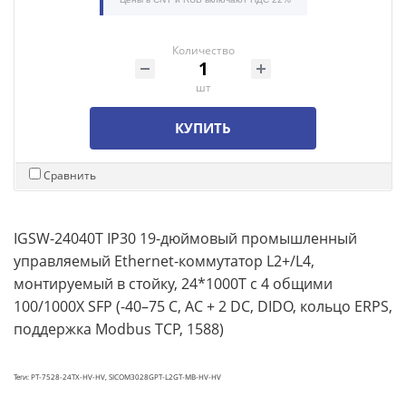
Количество
шт
КУПИТЬ
Сравнить
IGSW-24040T IP30 19-дюймовый промышленный
управляемый Ethernet-коммутатор L2+/L4,
монтируемый в стойку, 24*1000T с 4 общими
100/1000X SFP (-40–75 C, AC + 2 DC, DIDO, кольцо ERPS,
поддержка Modbus TCP, 1588)
Теги: PT-7528-24TX-HV-HV, SICOM3028GPT-L2GT-MB-HV-HV