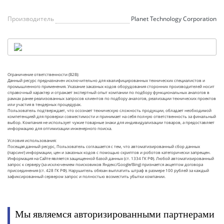
Производитель
Planet Technology Corporation
Ограничение ответственности (B2B):
Данный ресурс предназначен исключительно для квалифицированных технических специалистов и
промышленного применения. Указание заказных кодов оборудования сторонних производителей носит
справочный характер и отражает экспертный опыт компании по подбору функциональных аналогов в
рамках ранее реализованных запросов клиентов по подбору аналогов, реализации технических проектов
или участия в тендерных процедурах.
Пользователь подтверждает, что осознает техническую сложность продукции, обладает необходимой
компетенцией для проверки совместимости и принимает на себя полную ответственность за финальный
выбор. Компания не использует чужие товарные знаки для индивидуализации товаров, а предоставляет
информацию для оптимизации инженерного поиска.
Условия использования:
Посещая данный ресурс, Пользователь соглашается с тем, что автоматизированный сбор данных
(парсинг) информации, цен и заказных кодов с помощью скриптов и роботов категорически запрещен.
Информация на Сайте является защищенной базой данных (ст. 1334 ГК РФ). Любой автоматизированный
запрос к серверу (за исключением поисковиков Яндекс/Google/Bing) признается акцептом договора
присоединения (ст. 428 ГК РФ). Нарушитель обязан выплатить штраф в размере 100 рублей за каждый
зафиксированный сервером запрос и полностью возместить убытки компании.
Мы являемся авторизированными партнерами