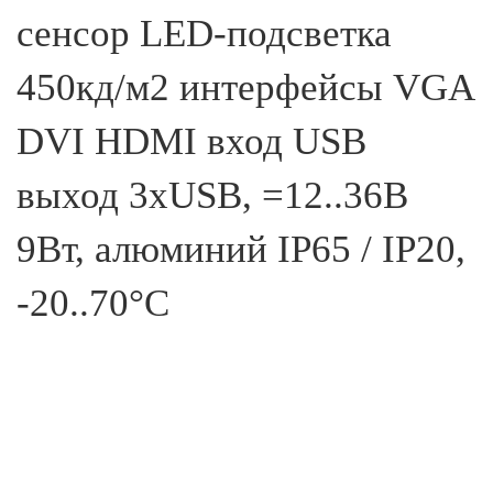
сенсор LED-подсветка
450кд/м2 интерфейсы VGA
DVI HDMI вход USB
выход 3xUSB, =12..36В
9Вт, алюминий IP65 / IP20,
-20..70°С