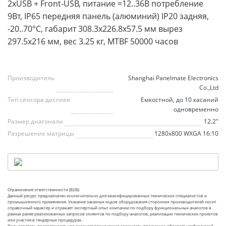
2xUSB + Front-USB, питание =12..36В потребление
9Вт, IP65 передняя панель (алюминий) IP20 задняя,
-20..70°С, габарит 308.3x226.8x57.5 мм вырез
297.5x216 мм, вес 3.25 кг, MTBF 50000 часов
Производитель
Shanghai Panelmate Electronics
Co.,Ltd
Тип сенсора дисплея
Емкостной, до 10 касаний
одновременно
Размер диагонали
12.2"
Разрешение матрицы
1280x800 WXGA 16:10
Ограничение ответственности (B2B):
Данный ресурс предназначен исключительно для квалифицированных технических специалистов и
промышленного применения. Указание заказных кодов оборудования сторонних производителей носит
справочный характер и отражает экспертный опыт компании по подбору функциональных аналогов в
рамках ранее реализованных запросов клиентов по подбору аналогов, реализации технических проектов
или участия в тендерных процедурах.
Пользователь подтверждает, что осознает техническую сложность продукции, обладает необходимой