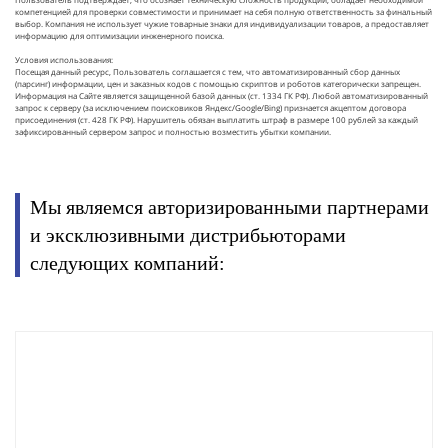
компетенцией для проверки совместимости и принимает на себя полную ответственность за финальный
выбор. Компания не использует чужие товарные знаки для индивидуализации товаров, а предоставляет
информацию для оптимизации инженерного поиска.
Условия использования:
Посещая данный ресурс, Пользователь соглашается с тем, что автоматизированный сбор данных
(парсинг) информации, цен и заказных кодов с помощью скриптов и роботов категорически запрещен.
Информация на Сайте является защищенной базой данных (ст. 1334 ГК РФ). Любой автоматизированный
запрос к серверу (за исключением поисковиков Яндекс/Google/Bing) признается акцептом договора
присоединения (ст. 428 ГК РФ). Нарушитель обязан выплатить штраф в размере 100 рублей за каждый
зафиксированный сервером запрос и полностью возместить убытки компании.
Мы являемся авторизированными партнерами
и эксклюзивными дистрибьюторами
следующих компаний: