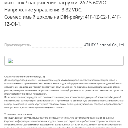
макс. ток / напряжение нагрузки: 2A / 5-60VDC.
Напряжение управления 3-32 VDC.
Совместимый цоколь на DIN-рейку: 41F-1Z-C2-1, 41F-
1Z-C4-1.
Производитель
UTILITY Electrical Co., Ltd
Ограничение ответственности (B2B):
Данный ресурс предназначен исключительно для квалифицированных технических специалистов и
промышленного применения. Указание заказных кодов оборудования сторонних производителей носит
справочный характер и отражает экспертный опыт компании по подбору функциональных аналогов в
рамках ранее реализованных запросов клиентов по подбору аналогов, реализации технических проектов
или участия в тендерных процедурах.
Пользователь подтверждает, что осознает техническую сложность продукции, обладает необходимой
компетенцией для проверки совместимости и принимает на себя полную ответственность за финальный
выбор. Компания не использует чужие товарные знаки для индивидуализации товаров, а предоставляет
информацию для оптимизации инженерного поиска.
Условия использования:
Посещая данный ресурс, Пользователь соглашается с тем, что автоматизированный сбор данных
(парсинг) информации, цен и заказных кодов с помощью скриптов и роботов категорически запрещен.
Информация на Сайте является защищенной базой данных (ст. 1334 ГК РФ). Любой автоматизированный
запрос к серверу (за исключением поисковиков Яндекс/Google/Bing) признается акцептом договора