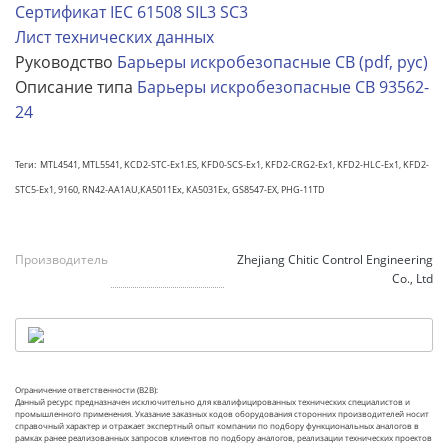
Сертификат IEC 61508 SIL3 SC3
Лист технических данных
Руководство
Барьеры искробезопасные CB (pdf, рус)
Описание типа
Барьеры искробезопасные CB 93562-
24
Теги: MTL4541, MTL5541, KCD2-STC-Ex1.ES, KFD0-SCS-Ex1, KFD2-CRG2-Ex1, KFD2-HLC-Ex1, KFD2-
STC5-Ex1, 9160, RN42-AA1AU,
КА5011Ех,
КА503
1Ех, GS8547-EX, PHG-11TD
Производитель
Zhejiang Chitic Control Engineering
Co., Ltd
Ограничение ответственности (B2B):
Данный ресурс предназначен исключительно для квалифицированных технических специалистов и
промышленного применения. Указание заказных кодов оборудования сторонних производителей носит
справочный характер и отражает экспертный опыт компании по подбору функциональных аналогов в
рамках ранее реализованных запросов клиентов по подбору аналогов, реализации технических проектов