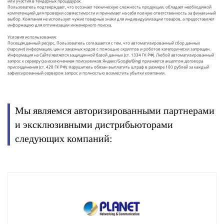
или участия в тендерных процедурах.
Пользователь подтверждает, что осознает техническую сложность продукции, обладает необходимой
компетенцией для проверки совместимости и принимает на себя полную ответственность за финальный
выбор. Компания не использует чужие товарные знаки для индивидуализации товаров, а предоставляет
информацию для оптимизации инженерного поиска.
Условия использования:
Посещая данный ресурс, Пользователь соглашается с тем, что автоматизированный сбор данных
(парсинг) информации, цен и заказных кодов с помощью скриптов и роботов категорически запрещен.
Информация на Сайте является защищенной базой данных (ст. 1334 ГК РФ). Любой автоматизированный
запрос к серверу (за исключением поисковиков Яндекс/Google/Bing) признается акцептом договора
присоединения (ст. 428 ГК РФ). Нарушитель обязан выплатить штраф в размере 100 рублей за каждый
зафиксированный сервером запрос и полностью возместить убытки компании.
Мы являемся авторизированными партнерами
и эксклюзивными дистрибьюторами
следующих компаний: