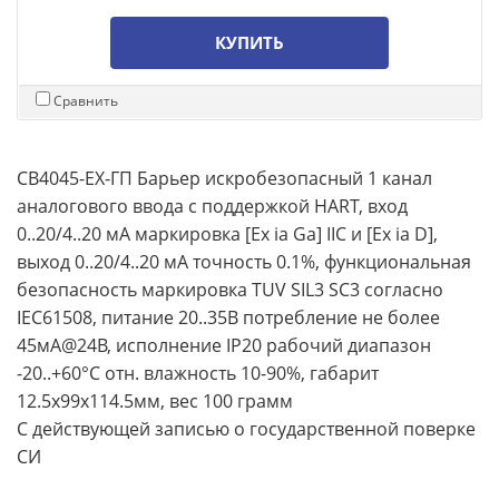
КУПИТЬ
Сравнить
CB4045-EX-ГП Барьер искробезопасный 1 канал
аналогового ввода с поддержкой HART, вход
0..20/4..20 мА маркировка [Ex ia Ga] IIC и [Ex ia D],
выход 0..20/4..20 мА точность 0.1%, функциональная
безопасность маркировка TUV SIL3 SC3 согласно
IEC61508, питание 20..35В потребление не более
45мА@24В, исполнение IP20 рабочий диапазон
-20..+60°С отн. влажность 10-90%, габарит
12.5x99x114.5мм, вес 100 грамм
С действующей записью о государственной поверке
СИ