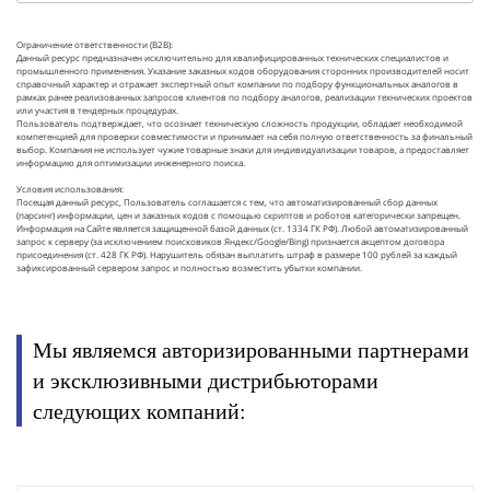
Ограничение ответственности (B2B):
Данный ресурс предназначен исключительно для квалифицированных технических специалистов и
промышленного применения. Указание заказных кодов оборудования сторонних производителей носит
справочный характер и отражает экспертный опыт компании по подбору функциональных аналогов в
рамках ранее реализованных запросов клиентов по подбору аналогов, реализации технических проектов
или участия в тендерных процедурах.
Пользователь подтверждает, что осознает техническую сложность продукции, обладает необходимой
компетенцией для проверки совместимости и принимает на себя полную ответственность за финальный
выбор. Компания не использует чужие товарные знаки для индивидуализации товаров, а предоставляет
информацию для оптимизации инженерного поиска.
Условия использования:
Посещая данный ресурс, Пользователь соглашается с тем, что автоматизированный сбор данных
(парсинг) информации, цен и заказных кодов с помощью скриптов и роботов категорически запрещен.
Информация на Сайте является защищенной базой данных (ст. 1334 ГК РФ). Любой автоматизированный
запрос к серверу (за исключением поисковиков Яндекс/Google/Bing) признается акцептом договора
присоединения (ст. 428 ГК РФ). Нарушитель обязан выплатить штраф в размере 100 рублей за каждый
зафиксированный сервером запрос и полностью возместить убытки компании.
Мы являемся авторизированными партнерами
и эксклюзивными дистрибьюторами
следующих компаний: