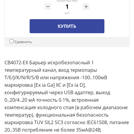
Количество
шт
КУПИТЬ
Сравнить
CB4072-EX Барьер искробезопасный 1
температурный канал, вход термопары
T/E/J/K/N/R/S/B или напряжения -100..100мВ
маркировка [Ex ia Ga] IIC и [Ex ia D],
конфигурируемый через USB адаптер, выход
0..20/4..20 мА точность 0.1%, встроенная
компенсация холодного спая (в рабочем диапазоне
температур), функциональная безопасность
маркировка TUV SIL2 SC3 согласно IEC61508, питание
20..35В потребление не более 35мА@24В,