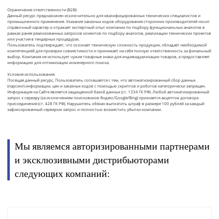
Ограничение ответственности (B2B):
Данный ресурс предназначен исключительно для квалифицированных технических специалистов и
промышленного применения. Указание заказных кодов оборудования сторонних производителей носит
справочный характер и отражает экспертный опыт компании по подбору функциональных аналогов в
рамках ранее реализованных запросов клиентов по подбору аналогов, реализации технических проектов
или участия в тендерных процедурах.
Пользователь подтверждает, что осознает техническую сложность продукции, обладает необходимой
компетенцией для проверки совместимости и принимает на себя полную ответственность за финальный
выбор. Компания не использует чужие товарные знаки для индивидуализации товаров, а предоставляет
информацию для оптимизации инженерного поиска.
Условия использования:
Посещая данный ресурс, Пользователь соглашается с тем, что автоматизированный сбор данных
(парсинг) информации, цен и заказных кодов с помощью скриптов и роботов категорически запрещен.
Информация на Сайте является защищенной базой данных (ст. 1334 ГК РФ). Любой автоматизированный
запрос к серверу (за исключением поисковиков Яндекс/Google/Bing) признается акцептом договора
присоединения (ст. 428 ГК РФ). Нарушитель обязан выплатить штраф в размере 100 рублей за каждый
зафиксированный сервером запрос и полностью возместить убытки компании.
Мы являемся авторизированными партнерами
и эксклюзивными дистрибьюторами
следующих компаний: