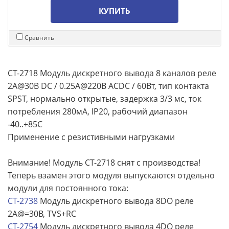
КУПИТЬ
Сравнить
CT-2718 Модуль дискретного вывода 8 каналов реле
2А@30В DC / 0.25А@220В ACDC / 60Вт, тип контакта
SPST, нормально открытые, задержка 3/3 мс, ток
потребления 280мА, IP20, рабочий диапазон
-40..+85С
Применение с резистивными нагрузками
Внимание! Модуль CT-2718 снят с производства!
Теперь взамен этого модуля выпускаются отдельно
модули для постоянного тока:
CT-2738
Модуль дискретного вывода 8DO реле
2A@=30В, TVS+RC
CT-2754
Модуль дискретного вывода 4DO реле