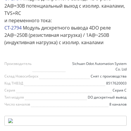
2A@=30В потенциальный выход с изолир. каналами,
TVS+RC
и переменного тока:
CT-2794
Модуль дискретного вывода 4DO реле
2A@~250В (резистивная нагрузка) / 1A@~250В
(индуктивная нагрузка) с изолир. каналами
Производитель
Sichuan Odot Automation System
Co. Ltd
Склад Новосибирск
Снят с производства
Код ТНВЭД
8517620003
Серия
Серия С
Тип модуля
DO дискретный вывод
Число каналов
8 каналов