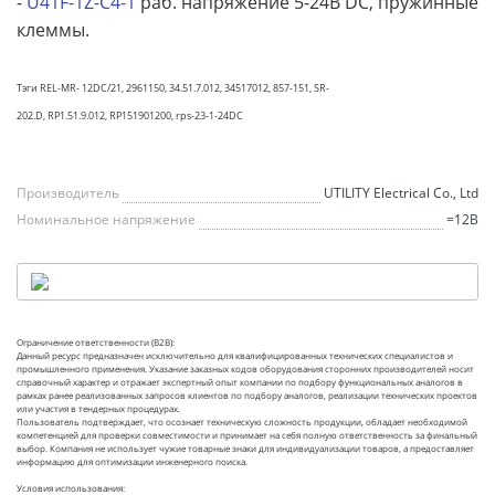
-
U41F-1Z-C4-1
раб. напряжение 5-24В DC, пружинные
клеммы.
Тэги REL-MR- 12DC/21, 2961150, 34.51.7.012, 34517012, 857-151, SR-
202.D, RP1.51.9.012, RP151901200, rps-23-1-24DC
Производитель
UTILITY Electrical Co., Ltd
Номинальное напряжение
=12В
Ограничение ответственности (B2B):
Данный ресурс предназначен исключительно для квалифицированных технических специалистов и
промышленного применения. Указание заказных кодов оборудования сторонних производителей носит
справочный характер и отражает экспертный опыт компании по подбору функциональных аналогов в
рамках ранее реализованных запросов клиентов по подбору аналогов, реализации технических проектов
или участия в тендерных процедурах.
Пользователь подтверждает, что осознает техническую сложность продукции, обладает необходимой
компетенцией для проверки совместимости и принимает на себя полную ответственность за финальный
выбор. Компания не использует чужие товарные знаки для индивидуализации товаров, а предоставляет
информацию для оптимизации инженерного поиска.
Условия использования: