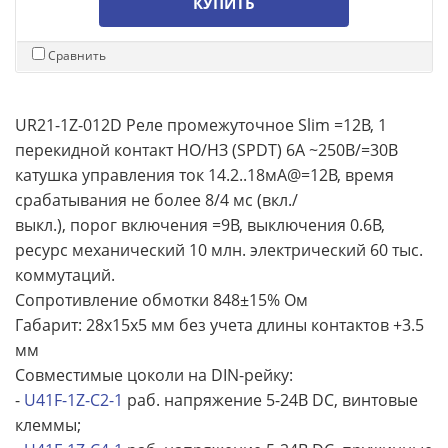
КУПИТЬ
Сравнить
UR21-1Z-012D Реле промежуточное Slim =12В, 1
перекидной контакт НО/НЗ (SPDT) 6A ~250B/=30В
катушка управления ток 14.2..18мА@=12В, время
срабатывания не более 8/4 мс (вкл./
выкл.), порог включения =9В, выключения 0.6В,
ресурс механический 10 млн. электрический 60 тыс.
коммутаций.
Сопротивление обмотки 848±15% Ом
Габарит: 28x15x5 мм без учета длины контактов +3.5
мм
Совместимые цоколи на DIN-рейку:
-
U41F-1Z-C2-1
раб. напряжение 5-24В DC, винтовые
клеммы;