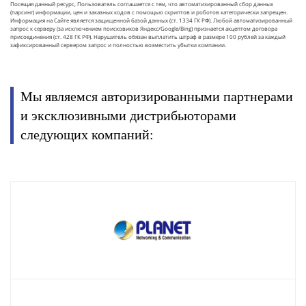
Посещая данный ресурс, Пользователь соглашается с тем, что автоматизированный сбор данных
(парсинг) информации, цен и заказных кодов с помощью скриптов и роботов категорически запрещен.
Информация на Сайте является защищенной базой данных (ст. 1334 ГК РФ). Любой автоматизированный
запрос к серверу (за исключением поисковиков Яндекс/Google/Bing) признается акцептом договора
присоединения (ст. 428 ГК РФ). Нарушитель обязан выплатить штраф в размере 100 рублей за каждый
зафиксированный сервером запрос и полностью возместить убытки компании.
Мы являемся авторизированными партнерами
и эксклюзивными дистрибьюторами
следующих компаний: