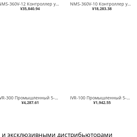
NMS-360V-12 Контроллер управления возобновляемыми источниками энергии с 12-дюймовым сенсорным ЖК-экраном — 512 узлов (управление 512 BSP-360, 2 порта 10/100/1000T LAN, MQTT/SNMP/ONVIF/SmartDiscovery, график истории трафика и мощности, сигнализация о событ
NMS-360V-10 Контроллер управления возобновляемыми источниками энергии с 10-дюймовым сенсорным ЖК-экраном — 512 узлов (управление 512 BSP-360, 1 порт LAN 10/100/1000T, MQTT/SNMP/ONVIF/SmartDiscovery, график истории трафика и мощности, сигнализация о событи
¥35,840.94
¥18,283.38
IVR-300 Промышленный 5-портовый шлюз безопасности 10/100/1000T VPN (2 цифровых входа/выхода, 1 порт RS485, двойной постоянный ток 9~54 В, -40~75 градусов C, SD-WAN автоматически устанавливает безопасную ячеистую сеть VPN, Dual-WAN Failover and Load Баланс
IVR-100 Промышленный 5-портовый шлюз безопасности 10/100/1000T VPN: аварийное переключение двух WAN и балансировка нагрузки, кибербезопасность, брандмауэр SPI, фильтрация контента, предотвращение DoS-атак, переадресация диапазона портов, SSL VPN и надежны
¥4,287.61
¥1,942.55
 и эксклюзивными дистрибьюторами