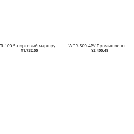
VR-100 5-портовый маршрутизатор безопасности 10/100/1000T VPN (отказоустойчивость двух WAN и балансировка нагрузки, кибербезопасность, брандмауэр SPI, фильтрация IPv4/IPv6, фильтрация контента, предотвращение DoS-атак, переадресация диапазона портов, SSL
WGR-500-4PV Промышленный настенный гигабитный маршрутизатор IP30 с 4 портами 802.3at PoE+ и сенсорным ЖК-экраном (бюджет PoE 120 Вт, двойной вход питания на клеммной колодке 48-56 В постоянного тока и разъем питания, -10~60 градусов C, аппаратный NAT, IPv
¥1,732.55
¥2,405.48