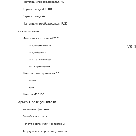
Частотные преобразователи V9
Сервопривод VECTOR
Сервопривод VА
Частотные преобразователи FV20
Блоки питания
Источники питания AC/DC
AMGR компактные
AMQR базовые
AMSR с PowerBoost
AMTR трехфазные
Модули резерирования DC
AMRM
YSDR
Модули ИБП DC
Барьеры, реле, усилители
Реле интерфейсные
Реле безопасности
Реле управления и контакторы
Твердотельные реле и пускатели