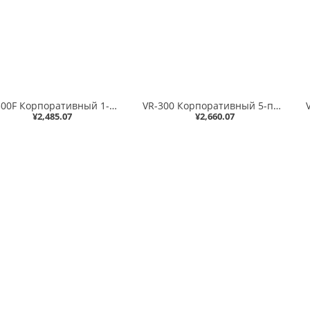
VR-300F Корпоративный 1-портовый 1000X SFP + 4-портовый 10/100/1000T VPN маршрутизатор безопасности (отказоустойчивость двух WAN и балансировка нагрузки, кибербезопасность, межсетевой экран SPI, фильтрация IPv4/IPv6, фильтрация содержимого, предотвращение
VR-300 Корпоративный 5-портовый маршрутизатор безопасности VPN 10/100/1000T (отказоустойчивость двух WAN и балансировка нагрузки, кибербезопасность, брандмауэр SPI, фильтрация IPv4/IPv6, фильтрация контента, предотвращение DoS-атак, переадресация диапазон
¥2,485.07
¥2,660.07