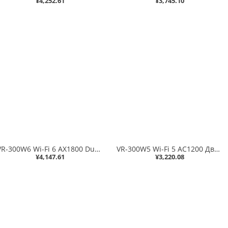
¥4,252.61
¥3,745.10
VR-300W6 Wi-Fi 6 AX1800 Dual Band VPN Router Security (1800 Мбит/с, 802.11ax, 2,4 ГГц и 5 ГГц, двухдиапазонный одновременный доступ, 5 портов 10/100/1000T, отказоустойчивость двух WAN и балансировка нагрузки, кибербезопасность, межсетевой экран SPI, фильт
VR-300W5 Wi-Fi 5 AC1200 Двухдиапазонный VPN-маршрутизатор безопасности (1200 Мбит/с, 802.11ac Wave 2, 2,4 ГГц и 5 ГГц, двухдиапазонный одновременный доступ, 5 портов 10/100/1000T, отказоустойчивость двух WAN и балансировка нагрузки, кибербезопасность, меж
¥4,147.61
¥3,220.08