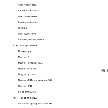
Аналоговый ввод
Аналоговый вывод
Функциональные
Комбинированные
Питания
Принадлежности
Сетевые узлы в/в в сборе
Контроллеры и HMI
Процессоры
Модули в/в
Модули интерфейсные
Модули питания
Модули прочие
Панели ЧМИ с встроенным ПЛК
Панели ЧМИ
Контроллеры IIOT
ЧРП и сервопривод
Частотные преобразователи VTS