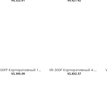
¥4,322.61
¥4,427.62
VR-300FP Корпоративный 1-портовый 1000X SFP + 4-портовый 10/100/1000T 802.3at PoE VPN-маршрутизатор безопасности (отказоустойчивость двух WAN и балансировка нагрузки, кибербезопасность, брандмауэр SPI, фильтрация IPv4/IPv6, фильтрация содержимого, предотв
VR-300P Корпоративный 4-портовый 10/100/1000T 802.3at PoE + 1-портовый 10/100/1000T VPN маршрутизатор безопасности (отказоустойчивость двух WAN и балансировка нагрузки, кибербезопасность, межсетевой экран SPI, фильтрация IPv4/IPv6, фильтрация содержимого,
¥3,395.09
¥2,852.57