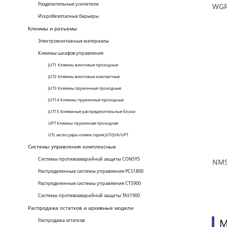
Разделительные усилители
Искробезопасные барьеры
Клеммы и разъемы
Электромонтажные материалы
Клеммы шкафов управления
JUT1 Клеммы винтовые проходные
JUT2 Клеммы винтовые компактные
JUT3 Клеммы пружинные проходные
JUT14 Клеммы пружинные проходные
JUT15 Клеммные распределительные блоки
UPT Клеммы пружинная проходная
UTL аксессуары клемм серия JUT/JUK/UPT
Системы управления комплексные
Системы противоаварийной защиты CONSYS
Распределенные системы управления PCS1800
Распределенные системы управления CTS900
Системы противоаварийной защиты TAS1900
Распродажа остатков и архивные модели
М
Распродажа остатков