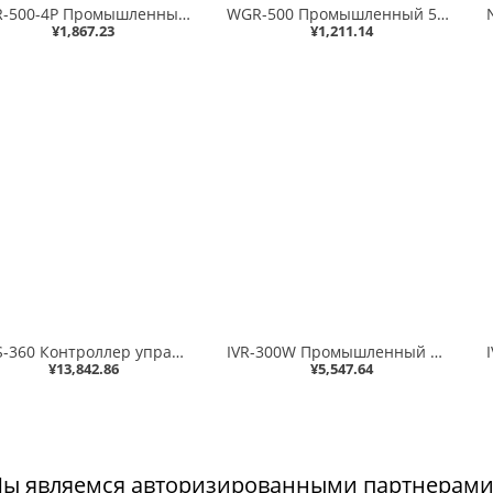
WGR-500-4P Промышленный настенный гигабитный маршрутизатор IP30 с 4 портами 802.3at PoE+ (бюджет PoE 120 Вт, двойной вход питания на клеммной колодке 48-56 В постоянного тока и разъем питания, -10~60 градусов C, аппаратный NAT, IPv6)
WGR-500 Промышленный 5-портовый гигабитный маршрутизатор/коммутатор IP30 10/100/1000T
¥1,867.23
¥1,211.14
NMS-360 Контроллер управления возобновляемыми источниками энергии — 512 узлов (управление 512 BSP-360, 5 портов 10/100/1000T LAN, MQTT/SNMP/ONVIF/SmartDiscovery, график истории трафика и мощности, оповещение о событиях, своевременная выработка электроэнер
IVR-300W Промышленный Wi-Fi 6 802.11ax, 1800 Мбит/с, двухдиапазонный беспроводной VPN-шлюз с 5 портами 10/100/1000T (2,4 ГГц и 5 ГГц, одновременный двухдиапазонный, 2 цифровых входа/выхода, 1 порт RS485, двойной постоянный ток 9–54 В, -40–75 градусов C, S
¥13,842.86
¥5,547.64
ы являемся авторизированными партнерами