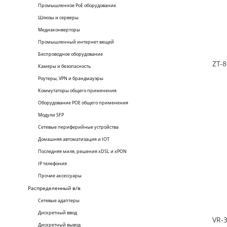
Промышленное PoE оборудование
Шлюзы и серверы
Медиаконверторы
Промышленный интернет вещей
Беспроводное оборудование
Камеры и безопасность
Роутеры, VPN и брандмауэры
Коммутаторы общего применения
Оборудование POE общего применения
Модули SFP
Сетевые периферийные устройства
Домашняя автоматизация и IOT
Последняя миля, решения xDSL и xPON
IP телефония
Прочие аксессуары
Распределенный в/в
Сетевые адаптеры
Дискретный ввод
Дискретный вывод