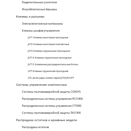
Разделительные усилители
Искробезопасные барьеры
Клеммы и разъемы
Электромонтажные материалы
Клеммы шкафов управления
JUT1 Клеммы винтовые проходные
JUT2 Клеммы винтовые компактные
JUT3 Клеммы пружинные проходные
JUT14 Клеммы пружинные проходные
JUT15 Клеммные распределительные блоки
UPT Клеммы пружинная проходная
UTL аксессуары клемм серия JUT/JUK/UPT
Системы управления комплексные
Системы противоаварийной защиты CONSYS
Распределенные системы управления PCS1800
Распределенные системы управления CTS900
Системы противоаварийной защиты TAS1900
Распродажа остатков и архивные модели
Распродажа остатков