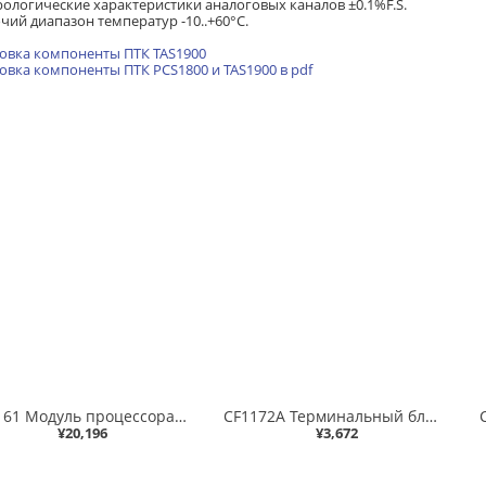
ологические характеристики аналоговых каналов ±0.1%F.S.
чий диапазон температур -10..+60°С.
овка компоненты ПТК TAS1900
овка компоненты ПТК PCS1800 и TAS1900 в pdf
CF1161 Модуль процессора, 32-бит многозадачный промышленный микроконтроллер, 512М DDR RAM 2G NAND FLASH 128K FRAM, поддержка сетей SNet и Modbus TCP Master и Slave, Modbus RTU Master и Slave, поддержка резерви
CF1172A Терминальный блок 16 каналов аналогового вводаа вывода
¥20,196
¥3,672