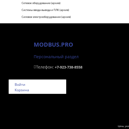
Сетевое оборудование (архив)
Системы ввода-вывода и ПЛК (архив)
Силовое электрооборудование (архив)
MODBUS.PRO
Персональный раздел
Телефон:
+7-923-738-8558
Войти
Корзина
Цены, ук