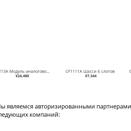
CF1213A Модуль аналогового ввода 16 каналов 0..10/4..20мА SIL2
CF1111A Шасси 6 слотов
¥24,480
¥7,344
ы являемся авторизированными партнерами
ледующих компаний: