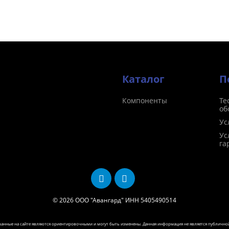
Каталог
П
Компоненты
Те
об
Ус
Ус
га
© 2026
ООО "Авангард" ИНН 5405490514
азанные на сайте являются ориентировочными и могут быть изменены. Данная информация не является публично