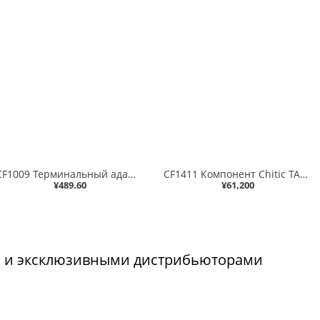
CF1009 Терминальный адаптер CNet
CF1411 Компонент Chitic TAS1900 industry control software V8.0, носитель CD и USB ключ аппаратной защиты CHITIC 804
¥489.60
¥61,200
 и эксклюзивными дистрибьюторами