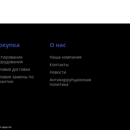
окупка
О нас
стирование
Наша компания
орудования
Контакты
ловия доставки
Новости
ловия замены по
Антикоррупционная
рантии
политика
й офертой