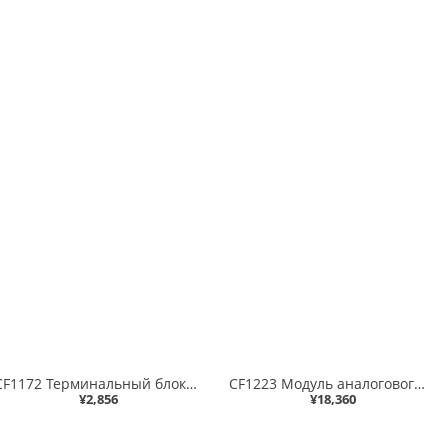
CF1172 Терминальный блок 8 каналов аналогового ввода вывода
CF1223 Модуль аналогового вывода 8 каналов 0..10/0..20/4..20мА, SIL2
¥2,856
¥18,360