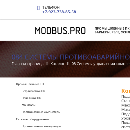
ТЕЛЕФОН
+7-923-738-85-58
ПРОМЫШЛЕННЫЕ ПК
БАРЬЕРЫ, РЕЛЕ, УСИ
084 СИСТЕМЫ ПРОТИВОАВАРИЙНО
Главная страница
Каталог
08 Системы управления компл
Промышленные ПК
Ко
Встраиваемые ПК
Подд
Панельные ПК
Стан
Макс
Мониторы
Макс
Промышленные компьютеры
Подд
Уров
Сетевое оборудование
Пока
Промышленные коммутаторы
сист