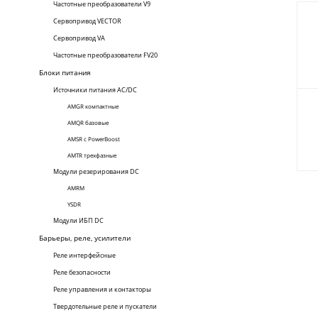
Частотные преобразователи V9
Сервопривод VECTOR
Сервопривод VА
Частотные преобразователи FV20
Блоки питания
Источники питания AC/DC
AMGR компактные
AMQR базовые
AMSR с PowerBoost
AMTR трехфазные
Модули резерирования DC
AMRM
YSDR
Модули ИБП DC
Барьеры, реле, усилители
Реле интерфейсные
Реле безопасности
Реле управления и контакторы
Твердотельные реле и пускатели