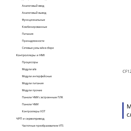
Аналоговый ввод
Аналоговый вывод
Функциональные
Комбинированные
Питания
Принадлежности
Сетевые узлы в/в в сборе
Контроллеры и HMI
Процессоры
Модули в/в
Модули интерфейсные
Модули питания
Модули прочие
Панели ЧМИ с встроенным ПЛК
Панели ЧМИ
М
Контроллеры IIOT
с
ЧРП и сервопривод
Частотные преобразователи VTS