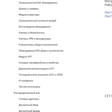
Метр
Промышленное PoE оборудование
Рабо
Шлюзы и серверы
Лист
Медиаконверторы
Лист
Промышленный интернет вещей
Беспроводное оборудование
Камеры и безопасность
Роутеры, VPN и брандмауэры
Коммутаторы общего применения
Оборудование POE общего применения
Модули SFP
Сетевые периферийные устройства
Домашняя автоматизация и IOT
Последняя миля, решения xDSL и xPON
IP телефония
Прочие аксессуары
Распределенный в/в
Сетевые адаптеры
Дискретный ввод
Дискретный вывод