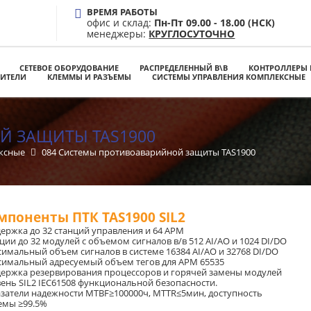
ВРЕМЯ РАБОТЫ
офис и склад:
Пн-Пт 09.00 - 18.00 (НСК)
менеджеры:
КРУГЛОСУТОЧНО
СЕТЕВОЕ ОБОРУДОВАНИЕ
РАСПРЕДЕЛЕННЫЙ В\В
КОНТРОЛЛЕРЫ 
ЛИТЕЛИ
КЛЕММЫ И РАЗЪЕМЫ
СИСТЕМЫ УПРАВЛЕНИЯ КОМПЛЕКСНЫЕ
Й ЗАЩИТЫ TAS1900
ексные
084 Системы противоаварийной защиты TAS1900
мпоненты ПТК TAS19
00 SIL2
ержка до 32 станций управления и 64 АРМ
ции до 32 модулей с объемом сигналов в/в 512 AI/AO и 1024 DI/DO
имальный объем сигналов в системе 16384 AI/AO и 32768 DI/DO
имальный адресуемый объем тегов для АРМ 65535
ержка резервирования процессоров и горячей замены модулей
ень SIL2 IEC61508 функциональной безопасности.
затели надежности MTBF≥100000ч, MTTR≤5мин, доступность
емы ≥99.5%