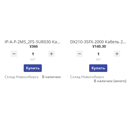
IP-A-P-2MS_2FS-5UR030 Кабель системный питания 24В 3м неэкранированный, сторона 1: 5-конт. разъем M12 код L (папа) сторона 2: 5-конт. разъем M12 код L (мама)
DX210-3SFX-2000 Кабель 2м с 34-конт.разъемами
¥366
¥140.30
шт
шт
Купить
Купить
Склад Новосибирск
В наличии
Склад Новосибирск
В наличии (много)