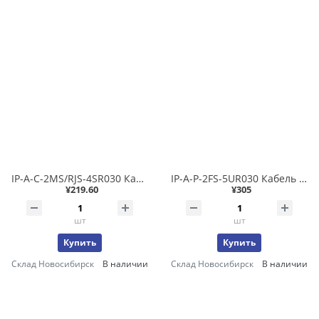
IP-A-C-2MS/RJS-4SR030 Кабель системный сетевой 3м экранированный, сторона 1: разъем 4-конт. M12 код D (папа) сторона 2: разъем RJ45
IP-A-P-2FS-5UR030 Кабель системный питания 24В 3м неэкранированный, сторона 1: разъем 5-конт. M12 код L (папа) сторона 2: свободные жилы
¥219.60
¥305
шт
шт
Купить
Купить
Склад Новосибирск
В наличии
Склад Новосибирск
В наличии