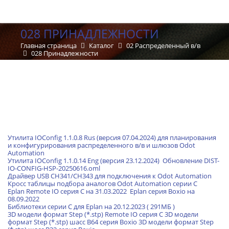
028 ПРИНАДЛЕЖНОСТИ
Главная страница
Каталог
02 Распределенный в/в
028 Принадлежности
Утилита IOConfig 1.1.0.8 Rus (версия 07.04.2024) для планирования
и конфигурирования распределенного в/в и шлюзов Odot
Automation
Утилита IOConfig 1.1.0.14 Eng (версия 23.12.2024)
Обновление DIST-
IO-CONFIG-HSP-20250616.oml
Драйвер USB CH341/CH343 для подключения к Odot Automation
Кросс таблицы подбора аналогов Odot Automation серии С
Eplan Remote IO серия C на 31.03.2022
Eplan серия Boxio на
08.09.2022
Библиотеки серии C для Eplan на 20.12.2023 ( 291МБ )
3D модели формат Step (*.stp) Remote IO серия C
3D модели
формат Step (*.stp) шасс B64 серия Boxio
3D модели формат Step