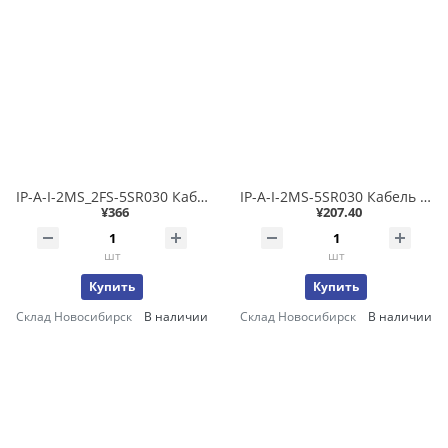
IP-A-I-2MS_2FS-5SR030 Кабель системный сигнальный 24В 3м экранированный, сторона 1: разъем 5-конт. M12 код A (папа) сторона 2: разъем 5-конт. M12 код A (мама)
IP-A-I-2MS-5SR030 Кабель системный сигнальный 24В 3м экранированный, сторона 1: разъем 5-конт. разъем M12 код A (папа) сторона 2: свободные жилы
¥366
¥207.40
шт
шт
Купить
Купить
Склад Новосибирск
В наличии
Склад Новосибирск
В наличии