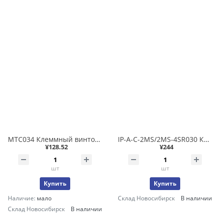
MTC034 Клеммный винтовой блок 32 канала 24В 1А 34-конт.разъем Снят с продаж 07.2022, замена на MTE034
IP-A-C-2MS/2MS-4SR030 Кабель системный сетевой 3м экранированный, сторона 1: разъем 4-конт. M12 код D (папа) сторона 2: разъем 4-конт. M12 код D (папа)
¥128.52
¥244
шт
шт
Купить
Купить
Наличие:
мало
Склад Новосибирск
В наличии
Склад Новосибирск
В наличии