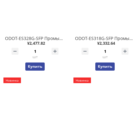
ODOT-ES328G-SFP Промышленный неуправляемый коммутатор 8x10/100/1000T + 2x100/1000 SFP, фабрика 30.4Гб/с, IP40 -40..+85С
ODOT-ES318G-SFP Промышленный неуправляемый коммутатор 8x10/100/1000T + 1x100/1000 SFP, фабрика 30.4Гб/с, IP40 -40..+85С
¥2,477.82
¥2,332.64
шт
шт
Купить
Купить
Новинка
Новинка