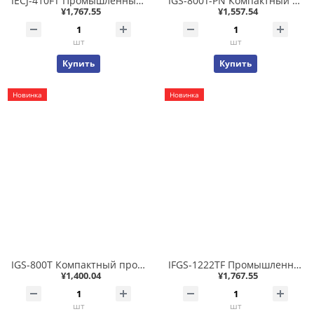
IECJ-410FT Промышленный 4-х портовый (1xIN, 3xOUT) коммутатор с интерфейсом EtherCAT порты 100BASE-TX RJ45 (1xIN, 2xOUT) и 100BASE-FX SFP (1xOUT), резервируемое питание 9..48В постоянного тока, на DIN-рейку габарит 32x135x87 мм 0.38 кг металлический корпу
IGS-800T-PN Компактный промышленный коммутатор 8-портов 10/100/1000T, Profinet QoS
¥1,767.55
¥1,557.54
шт
шт
Купить
Купить
Новинка
Новинка
IGS-800T Компактный промышленный коммутатор 8-портов 10/100/1000T, Profinet QoS
IFGS-1222TF Промышленный комбинированный коммутатор. 8-портов 10/100TX + 2-порта 10/100/1000BASE-T RJ45 + 2-интерфейса SFP. PROFINET QoS, поддержка кольца ERPS, -40/+75℃, Питание: DC 9 ~ 48В / AC 24В
¥1,400.04
¥1,767.55
шт
шт