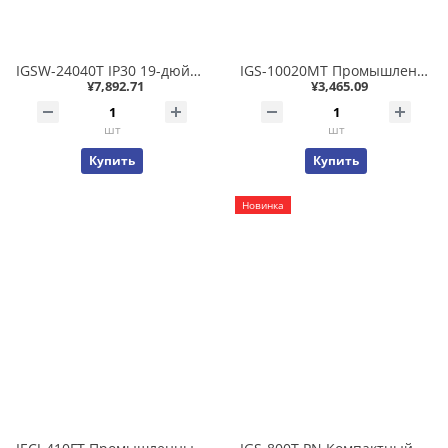
IGSW-24040T IP30 19-дюймовый промышленный управляемый Ethernet-коммутатор L2+/L4, монтируемый в стойку, 24*1000T с 4 общими 100/1000X SFP (-40–75 C, AC + 2 DC, DIDO, кольцо ERPS, Modbus TCP, 1588)
IGS-10020MT Промышленный управляемый L2+/L4 коммутатор 8x10/100/1000T + 2x100/1000/2500 SFP, фабрика 26Гб/сек, L3 статическая маршрутизация IPv4/IPv6, поддержка кольца ERPS, Modbus TCP, EN50121-4, кибербезопасность для КИИ, IP30 -40..+75С
¥7,892.71
¥3,465.09
шт
шт
Купить
Купить
Новинка