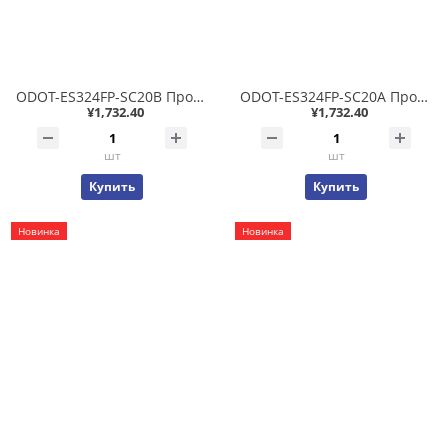
ODOT-ES324FP-SC20B Промышленный неуправляемый коммутатор 4x10/100T PoE 802.3af/at 15/30Вт + 2x100FX Single Fiber (одноволоконный) SC SM до 20 км WDM(Tx1550/Rx1310), фабрика 3.4Гб/с, IP40 -40..+85С
ODOT-ES324FP-SC20A Промышленный неуправляемый коммутатор 4x10/100T PoE 802.3af/at 15/30Вт + 2x100FX Single Fiber (одноволоконный) SC SM до 20 км WDM(Tx1310/Rx1550), фабрика 3.4Гб/с, IP40 -40..+85С
¥1,732.40
¥1,732.40
шт
шт
Купить
Купить
Новинка
Новинка