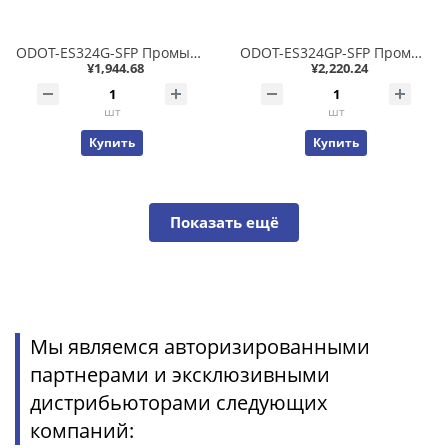
ODOT-ES324G-SFP Промышленный неуправляемый коммутатор 4x10/100/1000T + 2x100/1000 SFP, фабрика 18.2Гб/с, IP40 -40..+85С
ODOT-ES324GP-SFP Промышленный неуправляемый коммутатор 2x100/1000 SFP + 4x10/100/1000T PoE 802.3af/at 15/30Вт, фабрика 15.2Гб/с, IP40 -40..+85С
¥1,944.68
¥2,220.24
шт
шт
Купить
Купить
Показать ещё
Мы являемся авторизированными
партнерами и эксклюзивными
дистрибьюторами следующих
компаний: