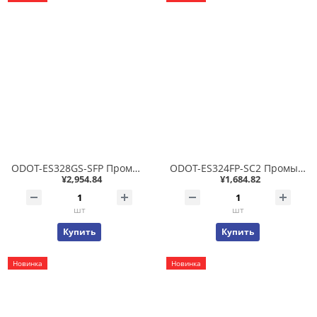
ODOT-ES328GS-SFP Промышленный управляемый L2 коммутатор 2x100/1000 SFP + 8x10/100/1000T, фабрика 38Гб/с, LACP, STP/RSTP/MSTP, ERPS, GVRP, IP40 -40..+85С
ODOT-ES324FP-SC2 Промышленный неуправляемый коммутатор 4x10/100T PoE 802.3af/at 15/30Вт + 2x100FX SC MM до 2 км, фабрика 3.4Гб/с, IP40 -40..+85С
¥2,954.84
¥1,684.82
шт
шт
Купить
Купить
Новинка
Новинка