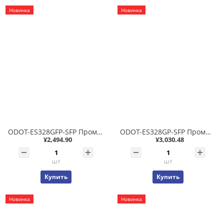
Новинка
Новинка
ODOT-ES328GFP-SFP Промышленный неуправляемый коммутатор 2x100/1000 SFP + 8x10/100T PoE 802.3af/at 15/30Вт, фабрика 8.51Гб/с, IP40 -40..+85С
ODOT-ES328GP-SFP Промышленный неуправляемый коммутатор 2x100/1000 SFP + 8x10/100/1000T PoE 802.3af/at 15/30Вт, фабрика 30.4Гб/с, IP40 -40..+85С
¥2,494.90
¥3,030.48
шт
шт
Купить
Купить
Новинка
Новинка