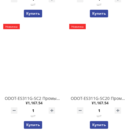
шт
шт
Купить
Купить
Новинка
Новинка
ODOT-ES311G-SC2 Промышленный неуправляемый коммутатор 1x10/100/1000T + 1x1000FX SC MM до 2 км, фабрика 15.2Гб/с, IP40 -40..+85С
ODOT-ES311G-SC20 Промышленный неуправляемый коммутатор 1x10/100/1000T + 1x1000FX SC SM до 20 км, фабрика 15.2Гб/с, IP40 -40..+85С
¥1,167.54
¥1,167.54
шт
шт
Купить
Купить