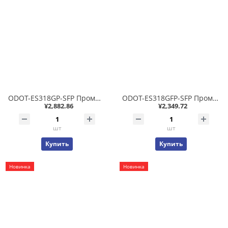
ODOT-ES318GP-SFP Промышленный неуправляемый коммутатор 1x100/1000 SFP + 8x10/100/1000T PoE 802.3af/at 15/30Вт, фабрика 30.4Гб/с, IP40 -40..+85С
ODOT-ES318GFP-SFP Промышленный неуправляемый коммутатор 1x100/1000 SFP + 8x10/100T PoE 802.3af/at 15/30Вт, фабрика 8.51Гб/с, IP40 -40..+85С
¥2,882.86
¥2,349.72
шт
шт
Купить
Купить
Новинка
Новинка