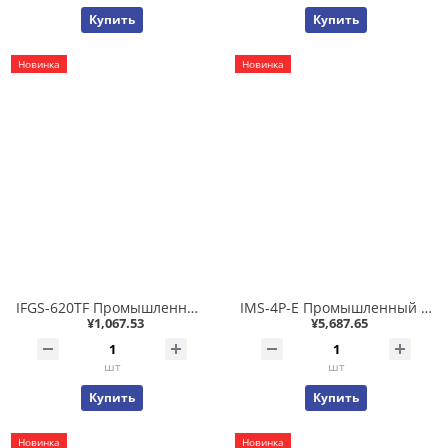
Купить
Купить
Новинка
Новинка
IFGS-620TF Промышленный гигабитный коммутатор, 4-порта 10/100/1000T + 2-порта 100/1000/2500X SFP, PROFINET QoS, -40/+75℃, Питание: DC 12 ~ 48В / AC 24В
IMS-4P-E Промышленный модуль коммутатора на 4 порта 10/100/1000T 802.3bt PoE++ для IMS-6325-5, бюджет PoE 180 Вт, режимы bt/at/Legacy/Force, входное питание 48~54В DC, от -20C.
¥1,067.53
¥5,687.65
шт
шт
Купить
Купить
Новинка
Новинка